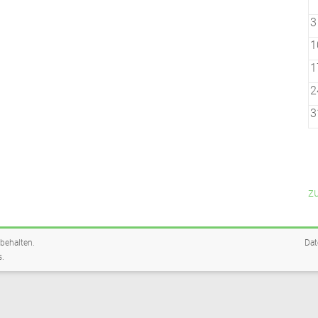
3
1
1
2
3
z
rbehalten.
Dat
s
.