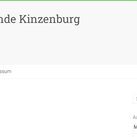
nde Kinzenburg
essum
A