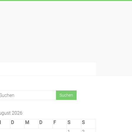
ugust 2026
M
D
M
D
F
S
S
1
2